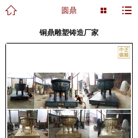



首页
圆鼎

关于我们
铜鼎雕塑铸造厂家
产品展示
新闻资讯
工程案例
雕塑知识
资质荣誉
营销网络
联系我们