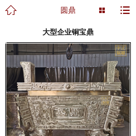



首页
圆鼎

关于我们
大型企业铜宝鼎
产品展示
新闻资讯
工程案例
雕塑知识
资质荣誉
营销网络
联系我们